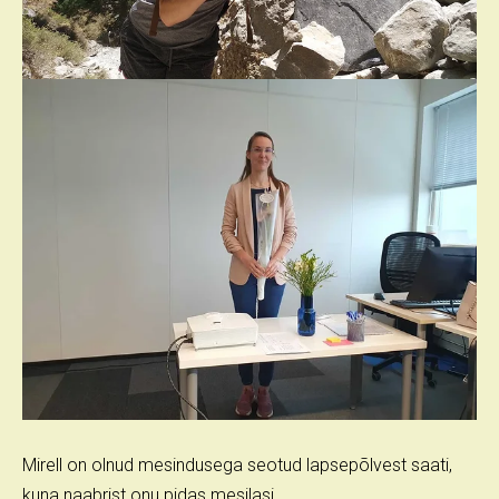
Mirell on olnud mesindusega seotud lapsepõlvest saati,
kuna naabrist onu pidas mesilasi.