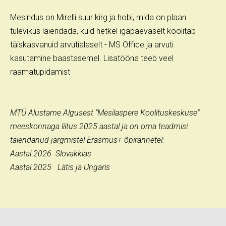
Mesindus on Mirelli suur kirg ja hobi, mida on plaan
tulevikus laiendada, kuid hetkel igapäevaselt koolitab
täiskasvanuid arvutialaselt - MS Office ja arvuti
kasutamine baastasemel. Lisatööna teeb veel
raamatupidamist
MTÜ Alustame Algusest "Mesilaspere Koolituskeskuse"
meeskonnaga liitus 2025.aastal ja on oma teadmisi
täiendanud järgmistel Erasmus+ õpirännetel:
Aastal 2026 Slovakkias
Aastal 2025 Lätis ja Ungaris