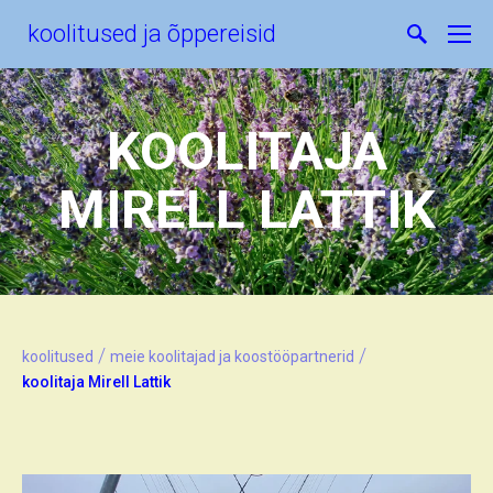
koolitused ja õppereisid
KOOLITAJA
MIRELL LATTIK
/
/
koolitused
meie koolitajad ja koostööpartnerid
koolitaja Mirell Lattik