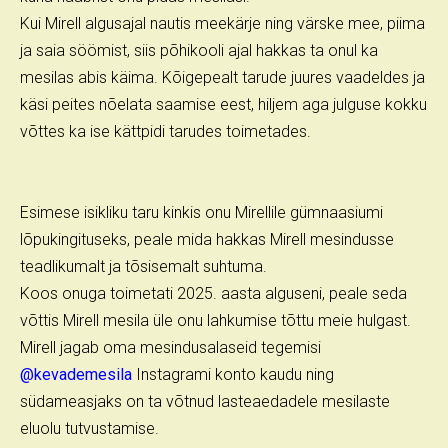
Kui Mirell algusajal nautis meekärje ning värske mee, piima
ja saia söömist, siis põhikooli ajal hakkas ta onul ka
mesilas abis käima. Kõigepealt tarude juures vaadeldes ja
käsi peites nõelata saamise eest, hiljem aga julguse kokku
võttes ka ise kättpidi tarudes toimetades.
Esimese isikliku taru kinkis onu Mirellile gümnaasiumi
lõpukingituseks, peale mida hakkas Mirell mesindusse
teadlikumalt ja tõsisemalt suhtuma.
Koos onuga toimetati 2025. aasta alguseni, peale seda
võttis Mirell mesila üle onu lahkumise tõttu meie hulgast.
Mirell jagab oma mesindusalaseid tegemisi
@kevademesila
Instagrami konto kaudu ning
südameasjaks on ta võtnud lasteaedadele mesilaste
eluolu tutvustamise.