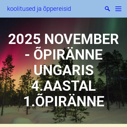
koolitused ja õppereisid
2025 NOVEMBER
- ÕPIRÄNNE
UNGARIS
4.AASTAL
1.ÕPIRÄNNE