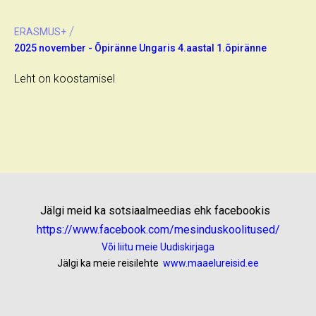
/
ERASMUS+
2025 november - Õpiränne Ungaris 4.aastal 1.õpiränne
Leht on koostamisel
Jälgi meid ka sotsiaalmeedias ehk facebookis
https://www.facebook.com/mesinduskoolitused/
Või liitu meie Uudiskirjaga
Jälgi ka meie reisilehte
www.maaelureisid.ee