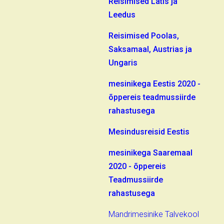
Reisimised Lätis ja
Leedus
Reisimised Poolas,
Saksamaal, Austrias ja
Ungaris
mesinikega Eestis 2020 -
õppereis teadmussiirde
rahastusega
Mesindusreisid Eestis
mesinikega Saaremaal
2020 - õppereis
Teadmussiirde
rahastusega
Mandrimesinike Talvekool