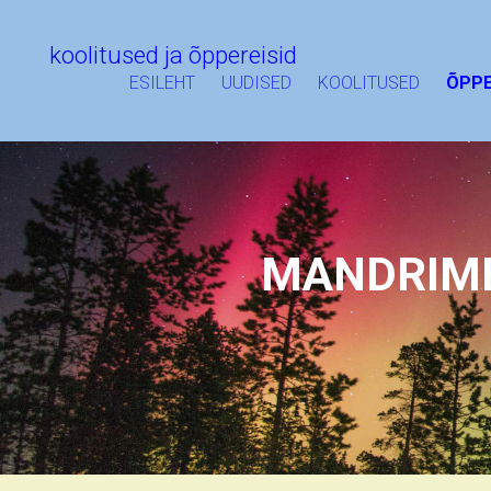
koolitused ja õppereisid
ESILEHT
UUDISED
KOOLITUSED
ÕPPE
MANDRIME