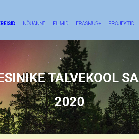
REISID
NÕUANNE
FILMID
ERASMUS+
PROJEKTID
SINIKE TALVEKOOL S
2020