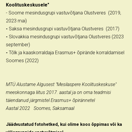
Koolituskeskusele"
- Soome mesindusgrupi vastuvõtjana Olustveres (2019,
2023 mai)
-
Saksa mesindusgrupi vastuvõtjana Olustveres (2017)
-
Slovakkia mesindusgrupi vastuvõtjana Olustveres (2023
september)
-
Tõlk ja kaaskorraldaja Erasmus+ õpirände korraldamisel
Soomes (2022)
MTÜ Alustame Algusest "Mesilaspere Koolituskeskuse"
meeskonnaga liitus 2017. aastal ja on oma teadmisi
täiendanud järgmistel Erasmus+ õpirännetel
Aastal 2022 Soomes, Saksamaal
Jäädvustatud fotohetked, kui olime koos õppimas või ka