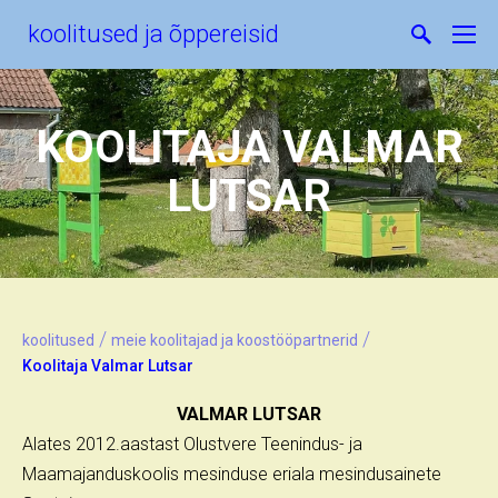
koolitused ja õppereisid
KOOLITAJA VALMAR
LUTSAR
/
/
koolitused
meie koolitajad ja koostööpartnerid
Koolitaja Valmar Lutsar
VALMAR LUTSAR
Alates 2012.aastast Olustvere Teenindus- ja
Maamajanduskoolis mesinduse eriala mesindusainete