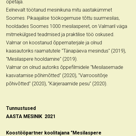
õpetaja.
Eelnevalt töötanud mesinikuna mitu aastakümmet
Soomes. Pikaajalise töökogemuse tõttu suurmesilas,
hooldades Soomes 1000 mesilasperet, on Valmaril väga
mitmekülgsed teadmised ja praktilise töö oskused.
Valmar on koostanud õppematerjale ja olnud
kaasautoriks raamatutele "Tänapäeva mesindus" (2019),
"Mesilaspere hooldamine" (2019).
Valmar on olnud autoriks õppefilmidele "Mesilasemade
kasvatamise põhimõtted" (2020), "Varroositõrje
põhivõtted" (2020), "Kärjeraamide pesu" (2020).
Tunnustused
AASTA MESINIK 2021
Koostööpartner koolitajana "Mesilaspere