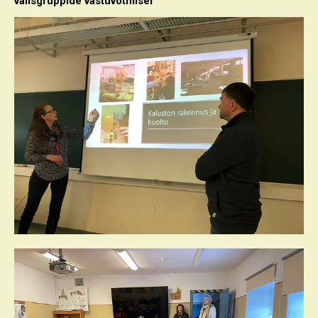
välisgruppide vastuvõtmisel