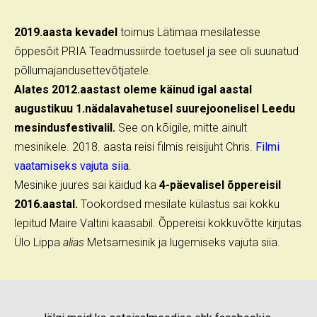
2019.aasta kevadel
toimus Lätimaa mesilatesse
õppesõit PRIA Teadmussiirde toetusel ja see oli suunatud
põllumajandusettevõtjatele.
Alates 2012.aastast oleme käinud igal aastal
augustikuu 1.nädalavahetusel suurejoonelisel Leedu
mesindusfestivalil.
See on kõigile, mitte ainult
mesinikele. 2018. aasta reisi filmis reisijuht Chris.
Filmi
vaatamiseks vajuta siia.
Mesinike juures sai käidud ka
4-päevalisel õppereisil
2016.aastal.
Tookordsed mesilate külastus sai kokku
lepitud Maire Valtini kaasabil. Õppereisi kokkuvõtte kirjutas
Ülo Lippa
alias
Metsamesinik ja lugemiseks vajuta siia.