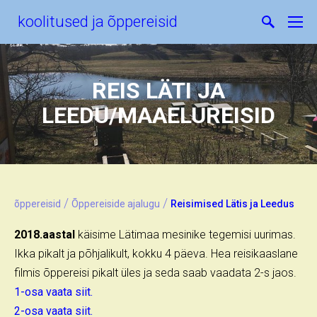
koolitused ja õppereisid
REIS LÄTI JA
LEEDU/MAAELUREISID
/
/
õppereisid
Õppereiside ajalugu
Reisimised Lätis ja Leedus
2018.aastal
käisime Lätimaa mesinike tegemisi uurimas.
Ikka pikalt ja põhjalikult, kokku 4 päeva. Hea reisikaaslane
filmis õppereisi pikalt üles ja seda saab vaadata 2-s jaos.
1-osa vaata siit.
2-osa vaata siit.