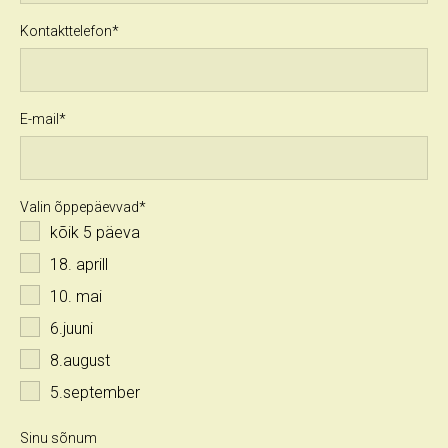
Kontakttelefon
E-mail
Valin õppepäevvad
kõik 5 päeva
18. aprill
10. mai
6.juuni
8.august
5.september
Sinu sõnum