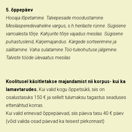
5. õppepäev
Hooaja lõpetamine. Talvepesade moodustamine.
Mesilasperedevaheline vargus, s.h.herilaste rünne. Sügisene
varroalesta tõrje. Kahjurite tõrje vajadus mesilas. Sügisene
puhastuslend, Kärjemajandus. Kärgede sorteerimine ja
säilitamine. Vaha sulatamine.Töö-tuleohutuse jälgimine.
Talviste tööde ülevaatus mesilas
Koolitusel käsitletakse majandamist nii korpus- kui ka
lamavtarudes.
Kui valid kogu õppetsükli, siis on
osalustasuks 150 € ja sellelt tulumaksu tagastus seaduses
ettenähtud korras.
Kui valid erinevad õppepäevad, siis päeva tasu 40 € päev
(võid valida osad päevad ka teisest piirkonnast)