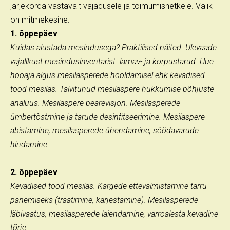
järjekorda vastavalt vajadusele ja toimumishetkele. Valik
on mitmekesine:
1. õppepäev
Kuidas alustada mesindusega? Praktilised näited. Ülevaade
vajalikust mesindusinventarist. lamav- ja korpustarud. Uue
hooaja algus mesilasperede hooldamisel ehk kevadised
tööd mesilas. Talvitunud mesilaspere hukkumise põhjuste
analüüs. Mesilaspere pearevisjon. Mesilasperede
ümbertõstmine ja tarude desinfitseerimine. Mesilaspere
abistamine, mesilasperede ühendamine, söödavarude
hindamine.
2. õppepäev
Kevadised tööd mesilas. Kärgede ettevalmistamine tarru
panemiseks (traatimine, kärjestamine). Mesilasperede
läbivaatus, mesilasperede laiendamine, varroalesta kevadine
tõrje