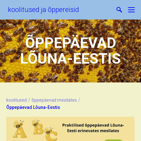
koolitused ja õppereisid
ÕPPEPÄEVAD
LÕUNA-EESTIS
/
/
koolitused
õppepäevad mesilates
Õppepäevad Lõuna-Eestis