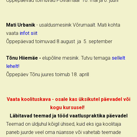
Õppepäevad toimuvad Põlvamaal 10. mai ja 6. juuni
Mati Urbanik
- usaldusmesinik Võrumaalt. Mati kohta
vaata
infot siit
Õppepäevad toimuvad 8.august ja 5. september
Tõnu Hiiemäe -
elupõline mesinik. Tutvu temaga
sellelt
lehelt!
Õppepäev Tõnu juures toimub 18. aprill
Vaata koolituskava - osale kas üksikutel päevadel või
kogu kursusel!
Läbitavad teemad ja tööd vaatluspraktika päevadel
Teemad on üldjuhul kõigil ühised, kuid eks iga koolitaja
paneb juurde veel oma nüansse või vahetab teemade