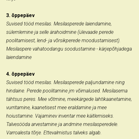
3. õppepäev
Suvised tööd mesilas. Mesilasperede laiendamine,
sülemlemine ja selle ärahoidmine (ülevaade perede
poolitamisest, lend- ja võrsikperede moodustamisest).
Mesilaspere vahatoodangu soodustamine - kärjepõhjadega
laiendamine
4. õppepäev
Suvised tööd mesilas. Mesilasperede paljundamine ning
hindaine. Perede poolitamine jm võimalused. Mesilasema
tähtsus peres. Mee võtmine, meekärgede lahtikaanetamine,
vurritamine, kaanetisest mee eraldamine ja mee
hoiustamine. Vajaminev inventar mee käitlemiseks.
Talvesööda arvestamine ja andmine mesilasperedele.
Varroalesta tõrje. Ettevalmistus talveks algab.