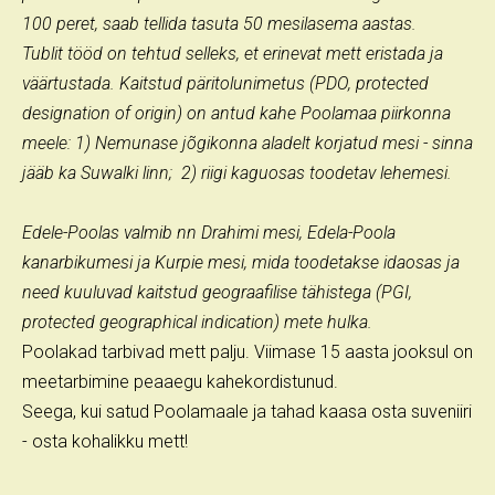
100 peret, saab tellida tasuta 50 mesilasema aastas.
Tublit tööd on tehtud selleks, et erinevat mett eristada ja
väärtustada. Kaitstud päritolunimetus (PDO, protected
designation of origin) on antud kahe Poolamaa piirkonna
meele: 1) Nemunase jõgikonna aladelt korjatud mesi - sinna
jääb ka Suwalki linn; 2) riigi kaguosas toodetav lehemesi.
Edele-Poolas valmib nn Drahimi mesi, Edela-Poola
kanarbikumesi ja Kurpie mesi, mida toodetakse idaosas ja
need kuuluvad kaitstud geograafilise tähistega (PGI,
protected geographical indication) mete hulka.
Poolakad tarbivad mett palju. Viimase 15 aasta jooksul on
meetarbimine peaaegu kahekordistunud.
Seega, kui satud Poolamaale ja tahad kaasa osta suveniiri
- osta kohalikku mett!