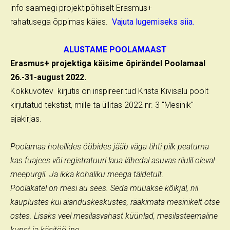
info saamegi projektipõhiselt Erasmus+
rahatusega õppimas käies.
Vajuta lugemiseks siia.
ALUSTAME POOLAMAAST
Erasmus+ projektiga käisime õpirändel Poolamaal
26.-31-august 2022.
Kokkuvõtev kirjutis on inspireeritud Krista Kivisalu poolt
kirjutatud tekstist, mille ta üllitas 2022 nr. 3 "Mesinik"
ajakirjas.
Poolamaa hotellides ööbides jääb väga tihti pilk peatuma
kas fuajees või registratuuri laua lähedal asuvas riiulil oleval
meepurgil. Ja ikka kohaliku meega täidetult.
Poolakatel on mesi au sees. Seda müüakse kõikjal, nii
kauplustes kui aianduskeskustes, rääkimata mesinikelt otse
ostes. Lisaks veel mesilasvahast küünlad, mesilasteemaline
kunst ja käsitöö jne.