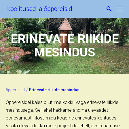
koolitused ja õppereisid
ERINEVATE RIIKIDE
MESINDUS
/
õppereisid
Erinevate riikide mesindus
Õppereisidel käies puutume kokku väga erinevate riikide
mesindusega. Sel lehel hakkame andma ülevaadet
põnevamast infost, mida kogeme erinevates kohtades.
Vaata ülevaadet ka meie projektide lehelt, sest enamuse