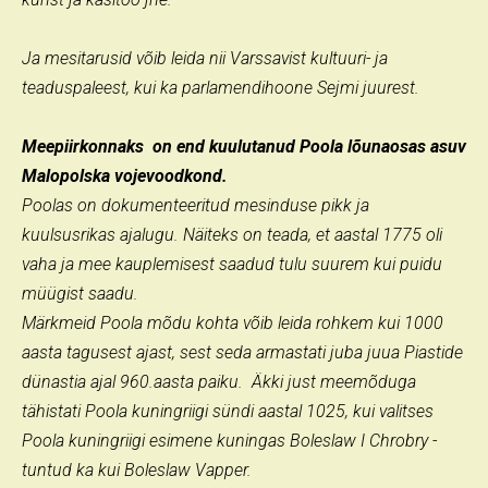
Ja mesitarusid võib leida nii Varssavist kultuuri- ja
teaduspaleest, kui ka parlamendihoone Sejmi juurest.
Meepiirkonnaks on end kuulutanud Poola lõunaosas asuv
Malopolska vojevoodkond.
Poolas on dokumenteeritud mesinduse pikk ja
kuulsusrikas ajalugu. Näiteks on teada, et aastal 1775 oli
vaha ja mee kauplemisest saadud tulu suurem kui puidu
müügist saadu.
Märkmeid Poola mõdu kohta võib leida rohkem kui 1000
aasta tagusest ajast, sest seda armastati juba juua Piastide
dünastia ajal 960.aasta paiku. Äkki just meemõduga
tähistati Poola kuningriigi sündi aastal 1025, kui valitses
Poola kuningriigi esimene kuningas Boleslaw I Chrobry -
tuntud ka kui Boleslaw Vapper.