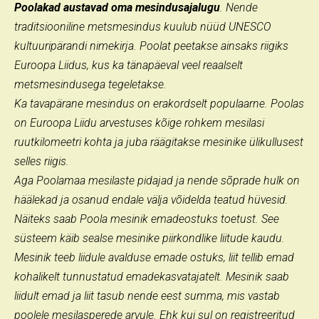
Poolakad austavad oma mesindusajalugu
. Nende
traditsiooniline metsmesindus kuulub nüüd UNESCO
kultuuripärandi nimekirja. Poolat peetakse ainsaks riigiks
Euroopa Liidus, kus ka tänapäeval veel reaalselt
metsmesindusega tegeletakse.
Ka tavapärane mesindus on erakordselt populaarne. Poolas
on Euroopa Liidu arvestuses kõige rohkem mesilasi
ruutkilomeetri kohta ja juba räägitakse mesinike ülikullusest
selles riigis.
Aga Poolamaa mesilaste pidajad ja nende sõprade hulk on
häälekad ja osanud endale välja võidelda teatud hüvesid.
Näiteks saab Poola mesinik emadeostuks toetust. See
süsteem käib sealse mesinike piirkondlike liitude kaudu.
Mesinik teeb liidule avalduse emade ostuks, liit tellib emad
kohalikelt tunnustatud emadekasvatajatelt. Mesinik saab
liidult emad ja liit tasub nende eest summa, mis vastab
poolele mesilasperede arvule. Ehk kui sul on registreeritud